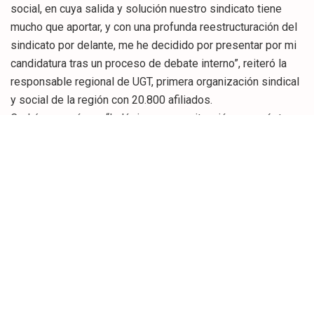
social, en cuya salida y solución nuestro sindicato tiene
mucho que aportar, y con una profunda reestructuración del
sindicato por delante, me he decidido por presentar por mi
candidatura tras un proceso de debate interno”, reiteró la
responsable regional de UGT, primera organización sindical
y social de la región con 20.800 afiliados.
Cedrún agregó que “lo lógico en una situación como ésta es
no poner a alguien nuevo y así si estos cambios internos
salen bien los tutelaremos durante cuatro años y si salen
mal asumiremos nuestra responsabilidad”.
La sindicalista afirmó que UGT afronta la actual crisis
económica y social y esta modernización de sus
estructuras, en la que se pretende “un sindicato más ágil y
con capacidad para tomar decisiones de una manera más
rápida y eficaz”, “desde una estabilidad interna, como no
podía ser de otra manera porque con lo que está cayendo
los trabajadores no entenderían divisiones internas en la