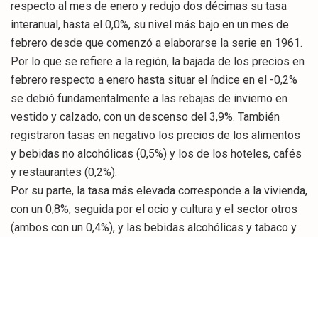
respecto al mes de enero y redujo dos décimas su tasa
interanual, hasta el 0,0%, su nivel más bajo en un mes de
febrero desde que comenzó a elaborarse la serie en 1961.
Por lo que se refiere a la región, la bajada de los precios en
febrero respecto a enero hasta situar el índice en el -0,2%
se debió fundamentalmente a las rebajas de invierno en
vestido y calzado, con un descenso del 3,9%. También
registraron tasas en negativo los precios de los alimentos
y bebidas no alcohólicas (0,5%) y los de los hoteles, cafés
y restaurantes (0,2%).
Por su parte, la tasa más elevada corresponde a la vivienda,
con un 0,8%, seguida por el ocio y cultura y el sector otros
(ambos con un 0,4%), y las bebidas alcohólicas y tabaco y
el menaje, con un 0,2%.
La medicina, el transporte y las comunicaciones
mantuvieron su tasa invariable en febrero respecto a enero.
En términos interanuales, donde Cantabria acumula un