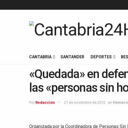
CANTABRIA
SANTANDER
DEPORTES
BES
«Quedada» en defen
las «personas sin h
Por
Redacción
21 de noviembre de 2012
en
Hemero
Organizada por la Coordinadora de Personas Sin 