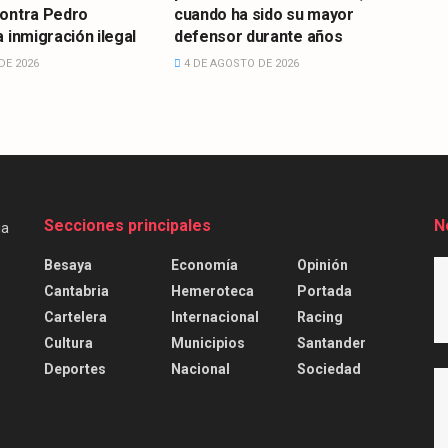
contra Pedro
cuando ha sido su mayor
 inmigración ilegal
defensor durante años
DE 2026
4 DE AGOSTO DE 2026
Secciones principales
N
Besaya
Economía
Opinión
Cantabria
Hemeroteca
Portada
Cartelera
Internacional
Racing
Cultura
Municipios
Santander
Deportes
Nacional
Sociedad