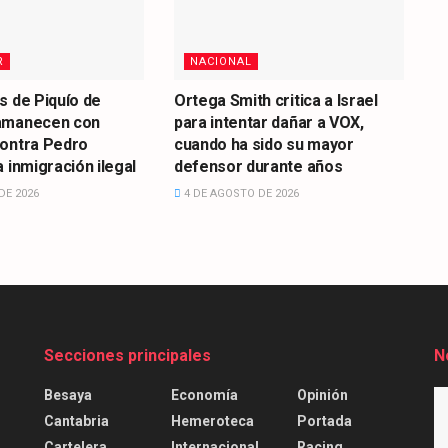
R
NACIONAL
s de Piquío de
Ortega Smith critica a Israel
amanecen con
para intentar dañar a VOX,
contra Pedro
cuando ha sido su mayor
 inmigración ilegal
defensor durante años
DE 2026
4 DE AGOSTO DE 2026
Secciones principales
N
Besaya
Economía
Opinión
Cantabria
Hemeroteca
Portada
Cartelera
Internacional
Racing