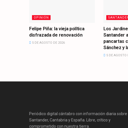
OPINIÓN
SANTANDE
Felipe Piña: la vieja política
Los Jardine
disfrazada de renovación
Santander 
pancartas 
5 DE AGOSTO DE 2026
Sánchez y la
5 DE AGOSTO 
Periódico digital cántabro con información diaria sobre
Santander, Cantabria y España. Libre, crítico y
comprometido con nuestra tierra.