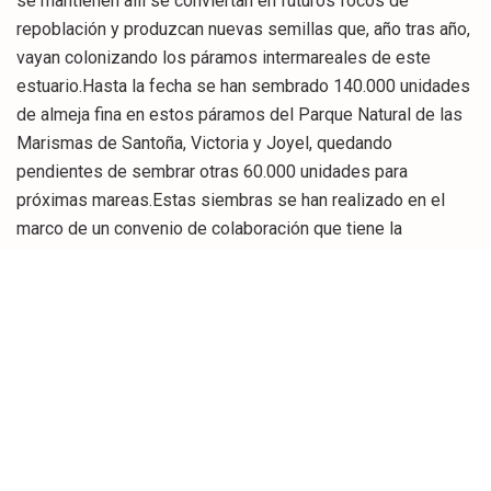
se mantienen allí se conviertan en futuros focos de
repoblación y produzcan nuevas semillas que, año tras año,
vayan colonizando los páramos intermareales de este
estuario.Hasta la fecha se han sembrado 140.000 unidades
de almeja fina en estos páramos del Parque Natural de las
Marismas de Santoña, Victoria y Joyel, quedando
pendientes de sembrar otras 60.000 unidades para
próximas mareas.Estas siembras se han realizado en el
marco de un convenio de colaboración que tiene la
Dirección General de Pesca con el IEO para desarrollar el
proyecto `Plan de Recuperación y Explotación Marisquera
del río Asón», cuyo objetivo general es la recuperación de
los bancos naturales de almeja fina del estuario del río
Asón utilizando semilla obtenida de reproductores de este
origen.Las tareas de siembra se han llevado a cabo
conjuntamente entre los mariscadores de la asociación
ARCISA, los técnicos del IEO y los de la Dirección General
de Pesca. La estrategia de repoblación se ha diseñado