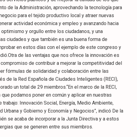
nto de la Administración, aprovechando la tecnología para
egocio para el tejido productivo local y atraer nuevas
generar actividad económica y empleo y avanzando hacia
optimismo y orgullo entre los ciudadanos, y una
las ciudades y que también es una buena forma de
robar en estos días con el ejemplo de este congreso y
adió.Otra de las ventajas que nos ofrece la innovación es
compromiso de contribuir a mejorar la competitividad del
cer fórmulas de solidaridad y colaboración entre las
és de la Red Española de Ciudades Inteligentes (RECI),
porado un total de 29 miembros.“En el marco de la RECI,
s que podamos poner en común y aplicar en nuestras
 trabajo: Innovación Social, Energía, Medio Ambiente,
ad Urbana y Gobierno y Economía y Negocios”, indicó De la
én se acaba de incorporar a la Junta Directiva y a estos
sinergias que se generen entre sus miembros.