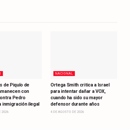
R
NACIONAL
s de Piquío de
Ortega Smith critica a Israel
amanecen con
para intentar dañar a VOX,
contra Pedro
cuando ha sido su mayor
 inmigración ilegal
defensor durante años
 2026
4 DE AGOSTO DE 2026