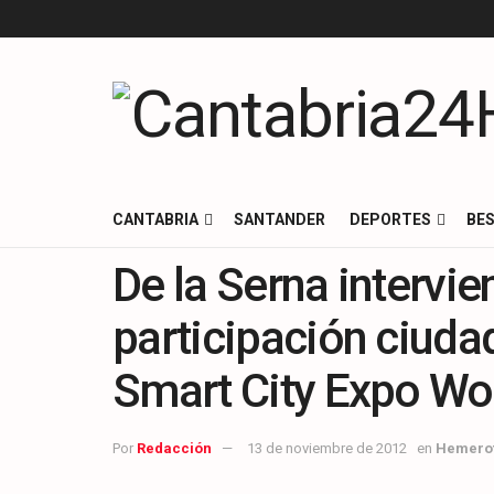
CANTABRIA
SANTANDER
DEPORTES
BES
De la Serna intervie
participación ciuda
Smart City Expo Wo
Por
Redacción
13 de noviembre de 2012
en
Hemero