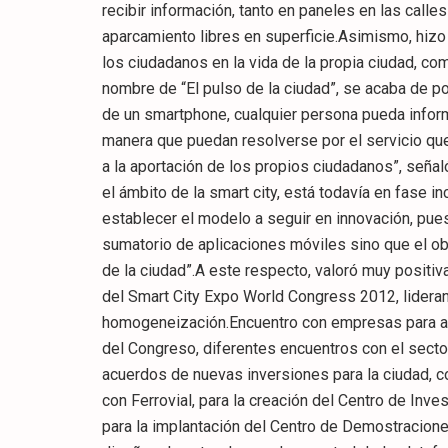
recibir información, tanto en paneles en las call
aparcamiento libres en superficie.Asimismo, hizo 
los ciudadanos en la vida de la propia ciudad, co
nombre de “El pulso de la ciudad”, se acaba de p
de un smartphone, cualquier persona pueda inform
manera que puedan resolverse por el servicio qu
a la aportación de los propios ciudadanos”, señaló
el ámbito de la smart city, está todavía en fase in
establecer el modelo a seguir en innovación, puesto
sumatorio de aplicaciones móviles sino que el ob
de la ciudad”.A este respecto, valoró muy positiv
del Smart City Expo World Congress 2012, lideran
homogeneización.Encuentro con empresas para atr
del Congreso, diferentes encuentros con el sector
acuerdos de nuevas inversiones para la ciudad, co
con Ferrovial, para la creación del Centro de Inve
para la implantación del Centro de Demostracion