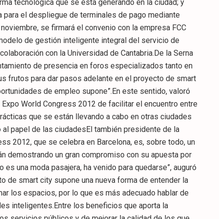
orma tecnológica que se está generando en la ciudad; y
ia para el despliegue de terminales de pago mediante
e noviembre, se firmará el convenio con la empresa FCC
 modelo de gestión inteligente integral del servicio de
colaboración con la Universidad de Cantabria.De la Serna
ntamiento de presencia en foros especializados tanto en
s frutos para dar pasos adelante en el proyecto de smart
 oportunidades de empleo supone”.En este sentido, valoró
y Expo World Congress 2012 de facilitar el encuentro entre
ácticas que se están llevando a cabo en otras ciudades
 al papel de las ciudadesEl también presidente de la
ss 2012, que se celebra en Barcelona, es, sobre todo, un
stán demostrando un gran compromiso con su apuesta por
 no es una moda pasajera, ha venido para quedarse”, auguró
pto de smart city supone una nueva forma de entender la
onar los espacios, por lo que es más adecuado hablar de
es inteligentes.Entre los beneficios que aporta la
os servicios públicos y de mejorar la calidad de los que