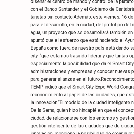
diseñar el centro de mando y control de la plataf
con el Banco Santander y el Gobierno de Cantabr
tarjetas sin contacto.Además, este viernes, 16 d
para el desarrollo, en la ciudad, del prototipo del
agua, un proyecto que se desarrollará también en 
apuntó que el esfuerzo que está haciendo el Ayu
España como fuera de nuestro país está dando su
city, “que estamos tratando liderar y que tantas
especialmente la posibilidad que da el Smart Cit
administraciones y empresas y conocer nuevas pr
para generar alianzas en el futuro.Reconocimiento
FEMP indicó que el Smart City Expo World Congre
reconocimiento al papel de las ciudades, que e
la innovación.“El modelo de la ciudad inteligente
De la Serna, quien hizo hincapié en que el conce
ciudad, de relacionarse con los entornos y gesti
gestión inteligente de las ciudades que de ciudad
innovación, mencionó la posibilidad de crear nuev