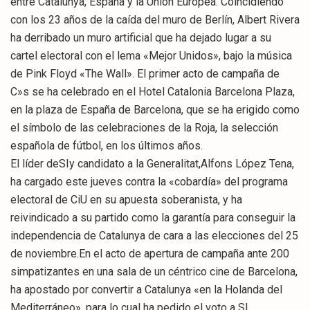
entre Catalunya, España y la Unión Europea. Coincidiendo
con los 23 años de la caída del muro de Berlín, Albert Rivera
ha derribado un muro artificial que ha dejado lugar a su
cartel electoral con el lema «Mejor Unidos», bajo la música
de Pink Floyd «The Wall». El primer acto de campaña de
C»s se ha celebrado en el Hotel Catalonia Barcelona Plaza,
en la plaza de España de Barcelona, que se ha erigido como
el símbolo de las celebraciones de la Roja, la selección
española de fútbol, en los últimos años.
El líder deSIy candidato a la Generalitat,Alfons López Tena,
ha cargado este jueves contra la «cobardía» del programa
electoral de CiU en su apuesta soberanista, y ha
reivindicado a su partido como la garantía para conseguir la
independencia de Catalunya de cara a las elecciones del 25
de noviembre.En el acto de apertura de campaña ante 200
simpatizantes en una sala de un céntrico cine de Barcelona,
ha apostado por convertir a Catalunya «en la Holanda del
Mediterráneo», para lo cual ha pedido el voto a SI,