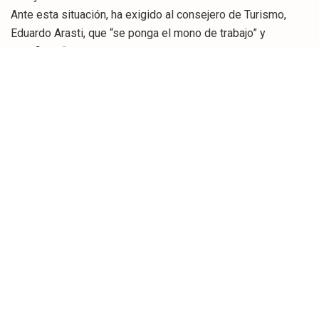
Ante esta situación, ha exigido al consejero de Turismo,
Eduardo Arasti, que “se ponga el mono de trabajo” y
planifique “de una vez por todas” un plan de reactivación
que permita devolver al sector “la pujanza perdida”, con una
apuesta clara por las políticas promocionales abandonadas
en los dos últimos años.
“No podemos resignarnos a este declive, porque Cantabria
puede y necesita recuperar los visitantes y las
pernoctaciones perdidas para que el turismo vuelva a ser el
gran motor económico que siempre fue”, ha agregado
López Marcano.
En este sentido, ha recordado el “dinamismo” que el sector
demostró en la legislatura pasada, “incluso a pesar de la
crisis”, gracias al “empuje constante” y la prioridad que el
anterior Gobierno otorgó siempre a las políticas turísticas.
“Hemos pasado de un Gobierno que creía, apostaba e
invertía en el desarrollo del turismo a otro que sólo piensa