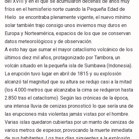
del XVIII y en el que se acumularon decenas de años muy
fríos en el hemisferio norte cuando la Pequeña Edad de
Hielo se encontraba plenamente vigente, el nuevo mínimo
solar también trajo consigo unos inviernos muy duros en
Europa y Norteamérica, espacios de los que se conservan
datos meteorológicos y de observación.
A esto hay que sumar el mayor cataclismo volcánico de los
últimos diez mil años, protagonizado por Tambora, un
volcán situado en la pequeña isla de Sumbawa (Indonesia).
La erupción tuvo lugar en abril de 1815 y su explosión
alcanzó tal magnitud que su altura se redujo casi a la mitad
(los 4.000 metros que alcanzaba la cima se redujeron hasta
2.850 tras el cataclismo). Según las crónicas de la época,
una intensa lluvia de cenizas pronosticó lo que sería una de
las erupciones más violentas jamás vistas por el hombre.
Varias islas quedaron cubiertas por un manto de cenizas de
varios metros de espesor, provocando la muerte inmediata
de sus habitantes. Los tres días siguientes a la explosión